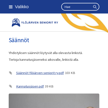
Siirry
Haku
Valikko
sivun
Hae
sisältöön
Ylöjärven seniorit ry
Säännöt
Yhdistyksen säännöt löytyvät alla olevasta linkistä.
Tietoja kannatusjäseneksi aikovalle, linkistä alla.
Säännöt Ylöjärven seniorit ry.pdf
103 KB
Kannatusjäsen.pdf
39 KB