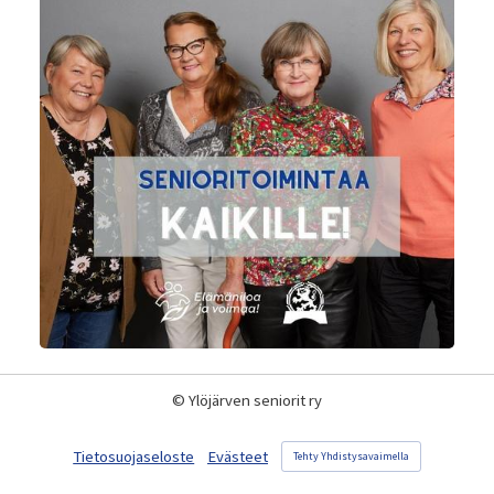
©
Ylöjärven seniorit ry
Tietosuojaseloste
Evästeet
Tehty Yhdistysavaimella